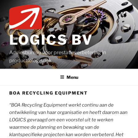
Ga
naar
de
inhoud
LOGICS BV
Adviesbureau voor prestatieverbetering in
productielogistiek
Menu
BOA RECYCLING EQUIPMENT
“BOA Recycling Equipment werkt continu aan de
ontwikkeling van haar organisatie en heeft daarom aan
LOGICS gevraagd om een voorstel uit te werken
waarmee de planning en bewaking van de
klantspecifieke projecten kan worden verbeterd. Het