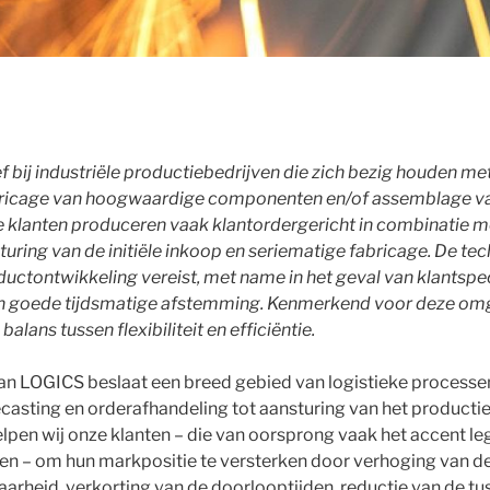
f bij industriële productiebedrijven die zich bezig houden me
ricage van hoogwaardige componenten en/of assemblage v
 klanten produceren vaak klantordergericht in combinatie m
uring van de initiële inkoop en seriematige fabricage. De te
ductontwikkeling vereist, met name in het geval van klantspe
en goede tijdsmatige afstemming. Kenmerkend voor deze omg
alans tussen flexibiliteit en efficiëntie.
an LOGICS beslaat een breed gebied van logistieke processen
ecasting en orderafhandeling tot aansturing van het producti
lpen wij onze klanten – die van oorsprong vaak het accent le
en – om hun markpositie te versterken door verhoging van d
arheid, verkorting van de doorlooptijden, reductie van de t