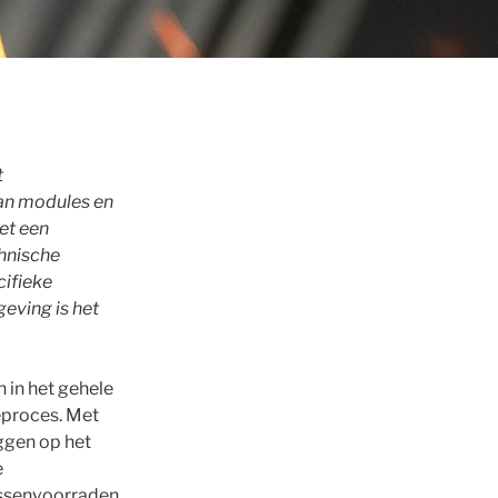
t
an modules en
et een
chnische
cifieke
eving is het
 in het gehele
eproces. Met
ggen op het
e
ussenvoorraden