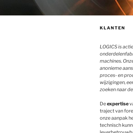
KLANTEN
LOGICS is actie
onderdelenfab
machines. Onze
anonieme aanst
proces- en pro
wijzigingen, e
zoeken naar de b
De
expertise
v
traject van for
onze aanpak he
technisch kunn
leverbetrouwba