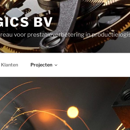
GICS BV
eau voor prestatieverbetering in productielogi
Klanten
Projecten