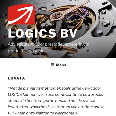
Ga
naar
de
inhoud
LOGICS BV
Adviesbureau voor prestatieverbetering in
productielogistiek
Menu
LUVATA
“Met de planningsmethodiek zoals uitgewerkt door
LOGICS kunnen we
in ons semi-continue flowproces
steeds de beste volgorde bepalen om
de overall
leverbetrouwbaarheid – in termen van on-time and in
full –
naar onze klanten te waarborgen.”