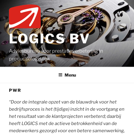
Ga
naar
de
inhoud
LOGICS BV
Adviesbureau voor prestatieverbetering in
productielogistiek
Menu
PWR
“Door de integrale opzet van de blauwdruk voor het
bedrijfsproces is het (tijdige) inzicht in de voortgang en
het resultaat van de klantprojecten verbeterd; daarbij
heeft LOGICS met de actieve betrokkenheid van de
medewerkers gezorgd voor een betere samenwerking,